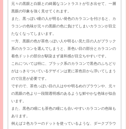
元々の黒眼と白眼との綺麗なコントラストが引き出せて、一層
黒眼の印象を強く見せてくれます。
また、黒っぽい瞳の人が明るい発色のカラコンを付けると、カ
ラコンの色味が元々の黒眼の色に負けてしまいカラコンが目立
たなくなってしまいます。
一方、黒眼の色が茶色っぽい人や明るい見た目の人がブラック
系のカラコンを選んでしまうと、茶色い目の部分とカラコンの
着色ドットの部分が馴染まず違和感が目立ちやすいです。
これについては特に、ブラック系のカラコンで黒色のふちどり
がはっきりついているデザインは更に茶色目から浮いてしまう
ので注意が必要です。
ですので、茶色っぽい目の人はやや明るめのブラウンや、元々
の黒眼の色より一段階透明感のあるような鮮やかな色味が似合
います。
また、黒色の瞳にも茶色の瞳にも合いやすいカラコンの色味も
あります。
例えば２色カラーのドットを使っているような、ダークブラウ