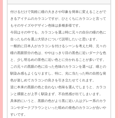
付けるだけで気軽に瞳の大きさや印象を簡単に変えることがで
きるアイテムのカラコンですが、ひとくちにカラコンと言って
もそのサイズやデザイン色味は多種多様です。
今回はその中でも、カラコンを選ぶ時に元々の自分の瞳の色に
合ったものを選ぶ大切さについて説明したいと思います。
一般的に日本人がカラコンを付けるシーンを考えた時、元々の
瞳の黒眼部分の色は、ややはっきり目の黒色に近いダークな色
と、少し明るめの茶色に近い色とに分かれることが多いです。
この元々の黒眼の色に沿った色味のカラコンを選べば、瞳との
馴染み感もよくなりますし、特に、光に当たった時の自然な発
色が楽しめてカラコンの良さを引き立たせてくれます。
逆に本来の黒眼の色と合わない色味を選んでしまうと、カラコ
ンと裸眼とが上手く馴染まず、不自然感が出てしまいます。
具体的にいうと、黒眼の色がより黒に近い人はグレー系のカラ
コンやダークブラウンといった暗めの発色のカラコンが合いや
すいです。