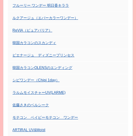
フルーリー ワンデー 明日香キララ
ルクアージュ（エバーカラーワンデー）
ReVIA（ピュアバリア）
韓国カラコンのスカンディ
ピエナージュ ディズニープリンセス
韓国カラコンOLENSのエンディング
シピワンデー（Chipi 1day）
ラルムモイスチャーUV(LARME)
佐藤さきのベルシーク
モテコン ベイビーモテコン ワンデー
ARTIRAL UV&Moist