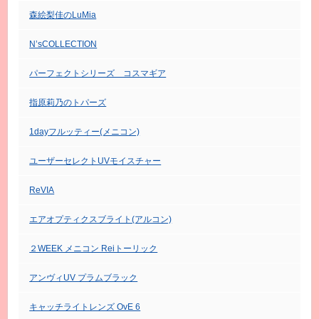
森絵梨佳のLuMia
N’sCOLLECTION
パーフェクトシリーズ コスマギア
指原莉乃のトパーズ
1dayフルッティー(メニコン)
ユーザーセレクトUVモイスチャー
ReVIA
エアオプティクスブライト(アルコン)
２WEEK メニコン Reiトーリック
アンヴィUV プラムブラック
キャッチライトレンズ OvE 6