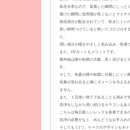
高含水率なので、装着した瞬間にしっと
着けた瞬間に使用感が良くないとマイナ
保湿成分が配合されていて、乾きにくい
長い時間つけていると乾いてゴロゴロす
た。
潤い成分が瞳をやさしく包み込み、快適
また、UVカットもメリットです。
紫外線は瞳や粘膜の大敵…長く浴びると
す。
そして、色素が瞳や粘膜に付着しにくい
色素が流れ出ると瞳にダメージを与える
ません。
また、１日使い捨てであることも強みで
洗浄をしながら使い続けるカラコンもあ
こちらは毎日新しいレンズを装着できる
洗浄の必要がなく、めんどうなお手入れ
そしてもう1つ、ケースのデザインもポイ