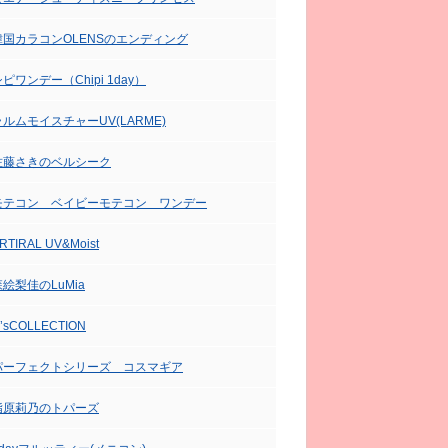
韓国カラコンOLENSのエンディング
ピワンデー（Chipi 1day）
ラルムモイスチャーUV(LARME)
佐藤さきのベルシーク
モテコン ベイビーモテコン ワンデー
RTIRAL UV&Moist
森絵梨佳のLuMia
’sCOLLECTION
パーフェクトシリーズ コスマギア
指原莉乃のトパーズ