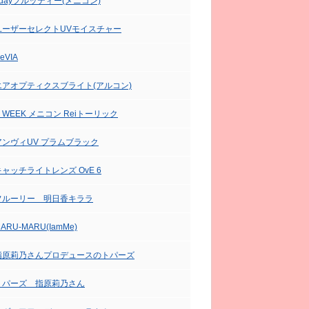
1dayフルッティー(メニコン)
ユーザーセレクトUVモイスチャー
eVIA
エアオプティクスブライト(アルコン)
２WEEK メニコン Reiトーリック
アンヴィUV プラムブラック
キャッチライトレンズ OvE 6
フルーリー 明日香キララ
ARU-MARU(IamMe)
指原莉乃さんプロデュースのトパーズ
トパーズ 指原莉乃さん