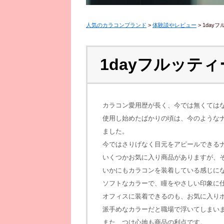
人気のカラコンブランド
>
体験談やレビュー
>
1day
1dayフルッティ
カラコン愛用歴が長く、今では無くては
使用し始めたばかりの頃は、今のような
ました。
今ではさりげなく目元をアピールできる
いくつかお気に入り商品がありますが、
いかにもカラコンを装着している感じに
ソフトなカラーで、瞳をやさしい印象に
オフィスに装着できるのも、お気に入り
派手めなカラーだと職場で浮いてしまい
また、つけ心地も商品の利点です。