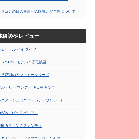
カラコンの目の健康への影響と安全性について
体験談やレビュー
シェリール バイ ダイヤ
ENS LiST モデル：香取慎吾
生見愛瑠のアンドミーシリーズ
フルーリー ワンデー 明日香キララ
ルクアージュ（エバーカラーワンデー）
ReVIA（ピュアバリア）
韓国カラコンのスカンディ
ピエナージュ ディズニープリンセス